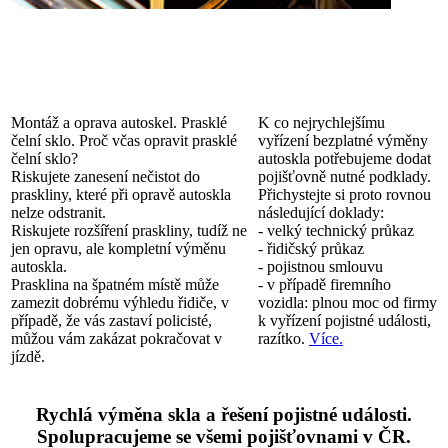
Montáž a oprava autoskel. Prasklé
K co nejrychlejšímu
čelní sklo. Proč včas opravit prasklé
vyřízení bezplatné výměny
čelní sklo?
autoskla potřebujeme dodat
Riskujete zanesení nečistot do
pojišťovně nutné podklady.
praskliny, které při opravě autoskla
Přichystejte si proto rovnou
nelze odstranit.
následující doklady:
Riskujete rozšíření praskliny, tudíž ne
- velký technický průkaz
jen opravu, ale kompletní výměnu
- řidičský průkaz
autoskla.
- pojistnou smlouvu
Prasklina na špatném místě může
- v případě firemního
zamezit dobrému výhledu řidiče, v
vozidla: plnou moc od firmy
případě, že vás zastaví policisté,
k vyřízení pojistné události,
můžou vám zakázat pokračovat v
razítko.
Více.
jízdě.
Rychlá výměna skla a řešení pojistné události.
Spolupracujeme se všemi pojišťovnami v ČR.