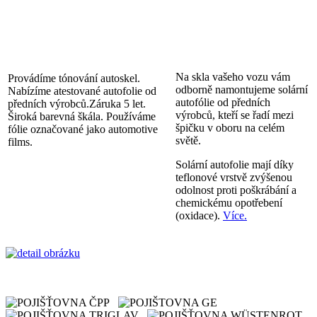
Na skla vašeho vozu vám
Provádíme tónování autoskel.
odborně namontujeme solární
Nabízíme atestované autofolie od
autofólie od předních
předních výrobců.Záruka 5 let.
výrobců, kteří se řadí mezi
Široká barevná škála. Používáme
špičku v oboru na celém
fólie označované jako automotive
světě.
films.
Solární autofolie mají díky
teflonové vrstvě zvýšenou
odolnost proti poškrábání a
chemickému opotřebení
(oxidace).
Více.