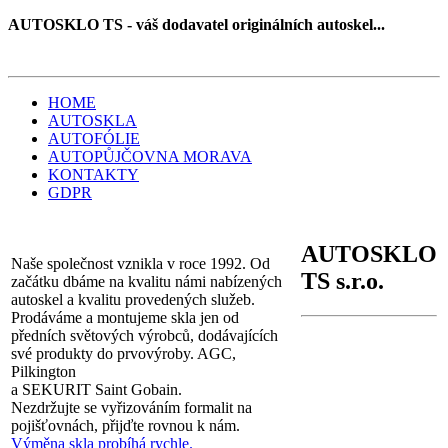
AUTOSKLO TS - váš dodavatel originálních autoskel...
HOME
AUTOSKLA
AUTOFÓLIE
AUTOPŮJČOVNA MORAVA
KONTAKTY
GDPR
AUTOSKLO
Naše společnost vznikla v roce 1992. Od
TS s.r.o.
začátku dbáme na kvalitu námi nabízených
autoskel a kvalitu provedených služeb.
Prodáváme a montujeme skla jen od
předních světových výrobců, dodávajících
své produkty do prvovýroby. AGC,
Pilkington
a SEKURIT Saint Gobain.
Nezdržujte se vyřizováním formalit na
pojišťovnách, přijďte rovnou k nám.
Výměna skla probíhá rychle.